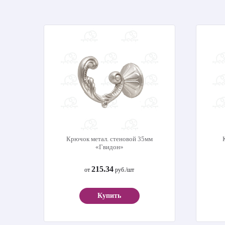
Крючок метал. стеновой 35мм
«Гвидон»
215.34
от
руб./шт
Купить