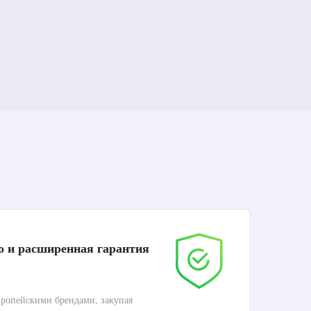
о и расширенная гарантия
До
ропейскими брендами, закупая
Дос