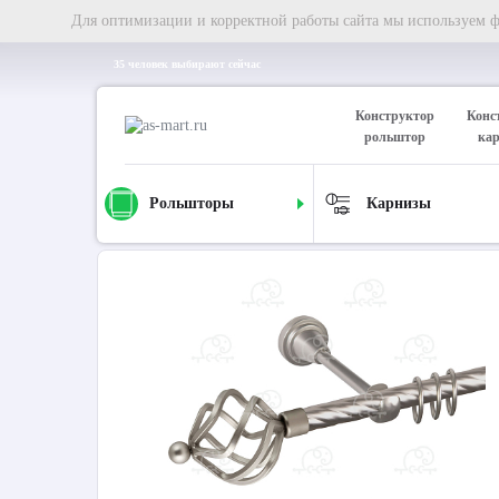
Для оптимизации и корректной работы сайта мы используем фа
35 человек выбирают сейчас
Конструктор
Конс
рольштор
ка
Рольшторы
Карнизы
Главная
Карнизы
Металлические карнизы
Карниз д