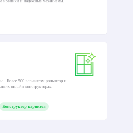
ые новинки и надежные механизмы.
П
Ка
на . Более 500 вариантом рольштор и
Это
наших онлайн конструкторах.
кар
Конструктор карнизов
П