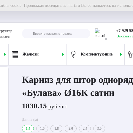
йлы cookie. Продолжая посещать as-mart.ru Вы соглашаетесь на использ
+7 929 5
труктор
Заказать 
рнизов
Жалюзи
Комплектующие
ля штор однорядный «Булава» Ø16К сатин
Карниз для штор одноря
«Булава» Ø16К сатин
1830.15
руб./шт
Длина (м)
1,4
1,6
1,8
2,0
2,4
3,0