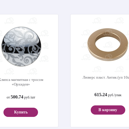
Люверс пласт. Антик (уп 10
Клипса магнитная с тросом
«Орхидея»
615.24
руб./упак
500.74
от
руб./шт
В корзину
Купить