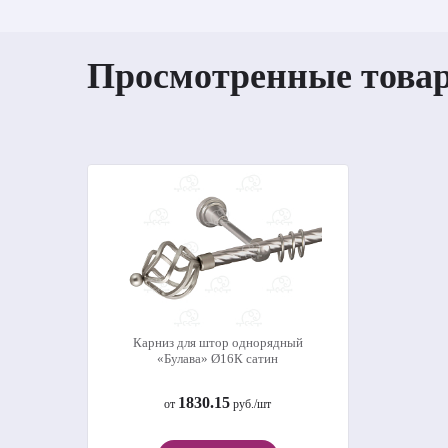
Просмотренные това
Карниз для штор однорядный
«Булава» Ø16К сатин
1830.15
от
руб./шт