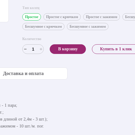
Тип колец
Простое
Простое с крючком
Простое с зажимом
Бесш
Бесшумное с крючком
Бесшумное с зажимом
Количество
В корзину
Купить в 1 клик
Доставка и оплата
- 1 пара;
.;
в длиной от 2,4м - 3 шт.);
ажимом - 10 шт./м. пог.