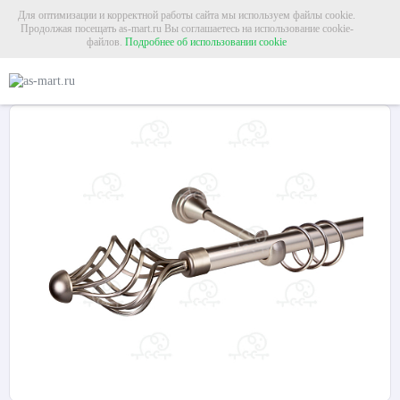
Для оптимизации и корректной работы сайта мы используем файлы cookie.
Продолжая посещать as-mart.ru Вы соглашаетесь на использование cookie-
файлов.
Подробнее об использовании cookie
Главная
Карнизы
Металлические карнизы
Карниз для штор однорядный 
Карниз для штор однорядный «Ажур» Ø19Г сатин