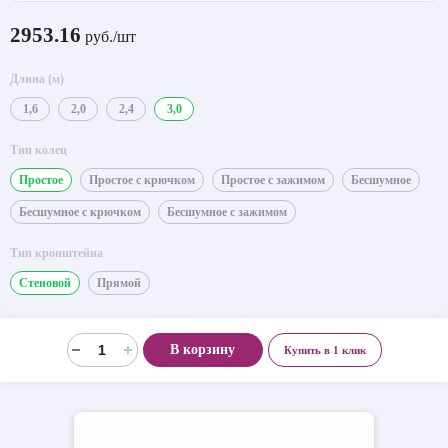
2953.16
руб./шт
Длина (м)
1,6
2,0
2,4
3,0
Тип колец
Простое
Простое с крючком
Простое с зажимом
Бесшумное
Бесшумное с крючком
Бесшумное с зажимом
Тип кронштейна
Стеновой
Прямой
В корзину
Купить в 1 клик