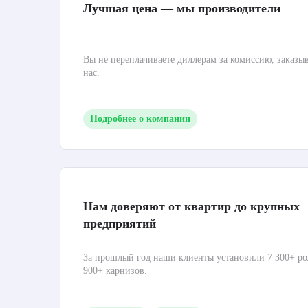
Лучшая цена — мы производители
Вы не переплачиваете диллерам за комиссию, заказы
нас.
Подробнее о компании
Нам доверяют от квартир до крупных
предприятий
За прошлый год наши клиенты установили 7 300+ ро
900+ карнизов.