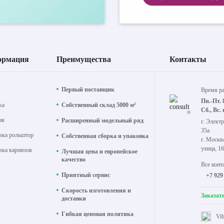
ормация
Преимущества
Контакты
Первый поставщик
Время р
Пн.-Пт. 
ка
Собственный склад 5000 м²
Сб., Вс.
ия
Расширенный модельный ряд
г. Электр
35а
вка рольштор
Собственная сборка и упаковка
г. Москв
улица, 16
вка карнизов
Лучшая цена и европейское
качество
Все конт
Приятный сервис
+7 929
Скорость изготовления и
Заказат
доставки
Гибкая ценовая политика
Vib