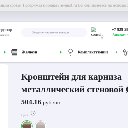
йлы cookie. Продолжая посещать as-mart.ru Вы соглашаетесь на использ
+7 929 5
труктор
Заказать 
рнизов
Жалюзи
Комплектующие
ских карнизов
Кронштейны
Кронштейн для карниза металлический стеновой
Кронштейн для карниза
металлический стеновой
504.16
руб./шт
i
Цвет