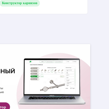
Конструктор карнизов
П