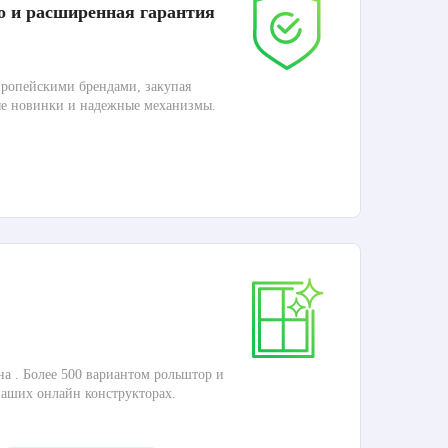
о и расширенная гарантия
До
ропейскими брендами, закупая
Дос
ые новинки и надежные механизмы.
П
Ка
на . Более 500 вариантом рольштор и
Это
наших онлайн конструкторах.
кар