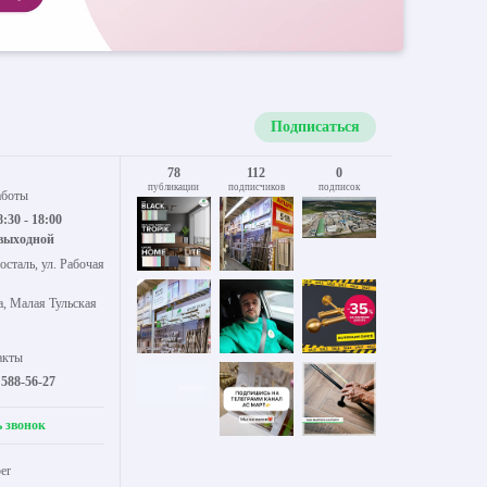
Подписаться
78
112
0
публикации
подписчиков
подписок
аботы
8:30 - 18:00
 выходной
осталь, ул. Рабочая
а, Малая Тульская
акты
 588-56-27
ь звонок
er