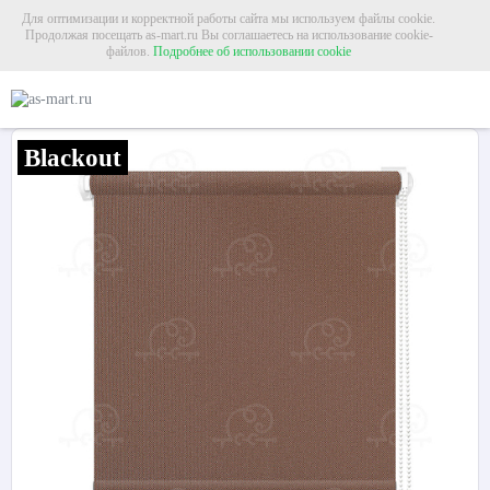
Для оптимизации и корректной работы сайта мы используем файлы cookie.
Продолжая посещать as-mart.ru Вы соглашаетесь на использование cookie-
файлов.
Подробнее об использовании cookie
Главная
Рольшторы
Рольшторы блэкаут
Рулонная штора «Мадагаскар» К
Рулонная штора «Мадагаскар» Коричневый
Blackout