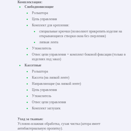
Комплектация:
Свободновисящие
Рольштора
Цепь управления
Комплект для крепления:
специальные крючки (позволяют прикрепить изделие на
открывающиеся створки окна без сверления)
липкая лента
Утяжелитель
Отвес цепи управления + комплект боковой фиксации (только в
изделиях под заказ)
Кассетные
Рольштора
Кассета (на липкой ленте)
Направляющие (на липкой ленте)
Цепь управления
Утяжелитель
Отвес цепи управления
Комплект заглушек
Уход за тканью:
Условно-влажная обработка, сухая чистка (штора имеет
антибактериальную пропитку).