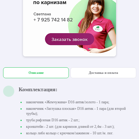
Описание
Доставка и оплата
Комплектация:
наконечник «Жемчужина» D16 антик/золото - 1 пара;
наконечник «Заглушка плоская» D16 антик - 1 пара (для второй
трубы);
труба рифленая D16 антик - 2 шт.;
кронштейн - 2 шт. (для карнизов длиной от 2,4м - 3 шт.);
кольцо либо кольцо с крючком/зажимом - 10 шт./м. пог.