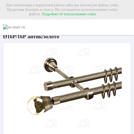
Для оптимизации и корректной работы сайта мы используем файлы cookie.
Продолжая посещать as-mart.ru Вы соглашаетесь на использование cookie-
файлов.
Подробнее об использовании cookie
Главная
Карнизы
Металлические карнизы
Карниз для штор двухрядный «
Карниз для штор двухрядный «Жемчужина»
Ø16Р/16Р антик/золото