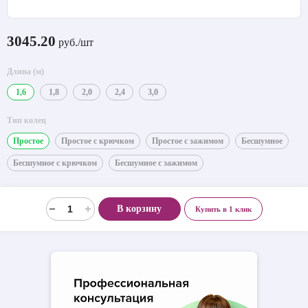
3045.20
руб./шт
Длина (м)
1,6
1,8
2,0
2,4
3,0
Тип колец
Простое
Простое с крючком
Простое с зажимом
Бесшумное
Бесшумное с крючком
Бесшумное с зажимом
В корзину
Купить в 1 клик