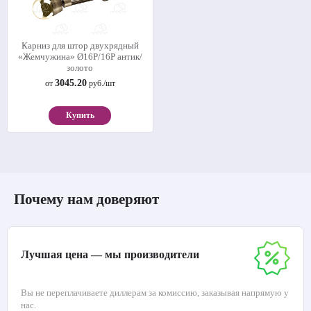
Карниз для штор двухрядный
«Жемчужина» Ø16Р/16Р антик/
золото
3045.20
от
руб./шт
Купить
Почему нам доверяют
Лучшая цена — мы производители
Вы не переплачиваете диллерам за комиссию, заказывая напрямую у
нас.