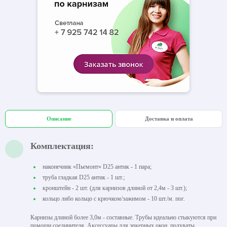
Описание
Доставка и оплата
Комплектация:
наконечник «Пьемонт» D25 антик - 1 пара;
труба гладкая D25 антик - 1 шт.;
кронштейн - 2 шт. (для карнизов длиной от 2,4м - 3 шт.);
кольцо либо кольцо с крючком/зажимом - 10 шт./м. пог.
Карнизы длиной более 3,0м - составные. Трубы идеально стыкуются при
помощи соединителя. Аксессуары для эркерных окон, подхваты,