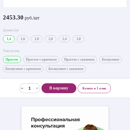
2453.30
руб./шт
Длина (м)
1,4
1,6
1,8
2,0
2,4
3,0
Тип колец
Простое
Простое с крючком
Простое с зажимом
Бесшумное
Бесшумное с крючком
Бесшумное с зажимом
В корзину
Купить в 1 клик