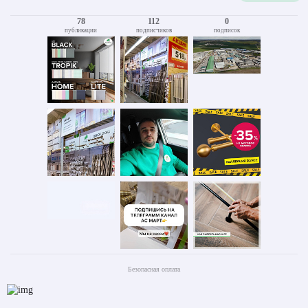
78
112
0
публикации
подписчиков
подписок
Безопасная оплата